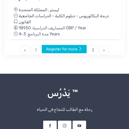
المملكة المتحدة
,
ليستر
درجة البكالوريوس - دبلوم الكلية - الدراسات الجامعية
القانون
المصاريف الدراسية: 18950 GBP / Year
مدة البرنامج: 3-4 Years
Register for more
<
1
3
>
يَدْرُس ™
رحلة مع الطالب للنجاح في الحياة
يوتيوب
أنستجرام
فيسبوك