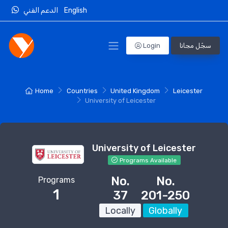
الدعم الفني
English
Login
سجّل مجانا
Home
Countries
United Kingdom
Leicester
University of Leicester
University of Leicester
Programs Available
No.
No.
Programs
1
37
201-250
Locally
Globally