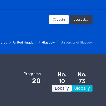
سجّل مجانا
Login
Profile
tries
United Kingdom
Glasgow
University of Glasgow
No.
No.
Programs
20
10
73
Locally
Globally