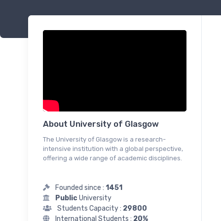
About University of Glasgow
The University of Glasgow is a research-
intensive institution with a global perspective,
offering a wide range of academic disciplines.
Founded since :
1451
Public
University
Students Capacity :
29800
International Students :
20%